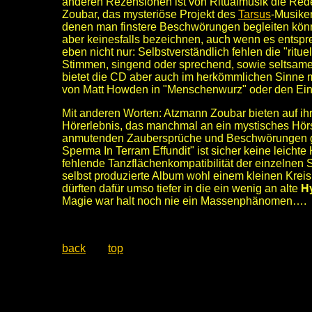
anderen Rezensionen ist von Ritualmusik die Rede 
Zoubar, das mysteriöse Projekt des
Tarsus
-Musiker
denen man finstere Beschwörungen begleiten könn
aber keinesfalls bezeichnen, auch wenn es entsp
eben nicht nur: Selbstverständlich fehlen die "ritu
Stimmen, singend oder sprechend, sowie seltsame
bietet die CD aber auch im herkömmlichen Sinne mu
von Matt Howden in "Menschenwurz" oder den Eins
Mit anderen Worten: Atzmann Zoubar bieten auf i
Hörerlebnis, das manchmal an ein mystisches Hörsp
anmutenden Zaubersprüche und Beschwörungen ge
Sperma In Terram Effundit" ist sicher keine leicht
fehlende Tanzflächenkompatibilität der einzelnen 
selbst produzierte Album wohl einem kleinen Kreis
dürften dafür umso tiefer in die ein wenig an alte
H
Magie war halt noch nie ein Massenphänomen….
back
top